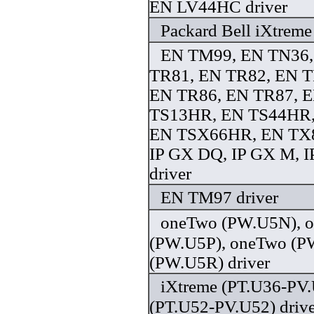
EN LV44HC driver
Packard Bell iXtreme
EN TM99, EN TN36,
TR81, EN TR82, EN T
EN TR86, EN TR87, 
TS13HR, EN TS44HR,
EN TSX66HR, EN TX8
IP GX DQ, IP GX M, I
driver
EN TM97 driver
oneTwo (PW.U5N), 
(PW.U5P), oneTwo (P
(PW.U5R) driver
iXtreme (PT.U36-PV.
(PT.U52-PV.U52) drive