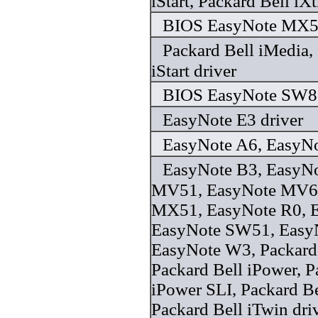
iStart, Packard Bell iX
BIOS EasyNote MX51
Packard Bell iMedia,
iStart driver
BIOS EasyNote SW86
EasyNote E3 driver
EasyNote A6, EasyNo
EasyNote B3, EasyNo
MV51, EasyNote MV61
MX51, EasyNote R0, E
EasyNote SW51, Easy
EasyNote W3, Packard 
Packard Bell iPower, P
iPower SLI, Packard Bel
Packard Bell iTwin dri