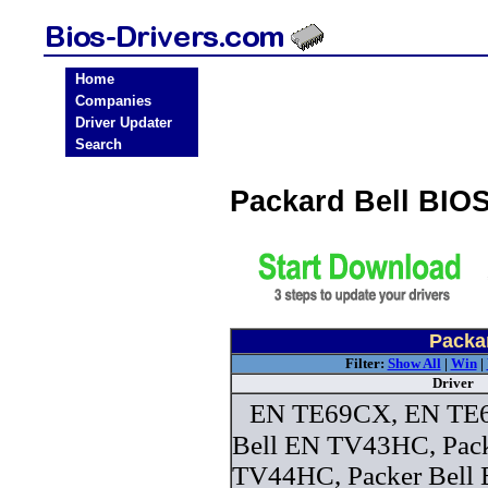
Home
Companies
Driver Updater
Search
Packard Bell BIO
Packar
Filter:
Show All
|
Win
|
Driver
EN TE69CX, EN TE6
Bell EN TV43HC, Pack
TV44HC, Packer Bel